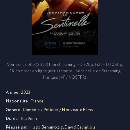
Voir Sentinelle (2023) film streaming HD 720p, Full HD 1080p,
4K complet en ligne gratuitement!. Sentinelle en Streaming
français (VF / VOSTFR).
Année:
2023
Nationalité:
France
Genere:
Comédie
/
Policier
/
Nouveaux Films
Durée:
1h 39min
Réalisé par:
Hugo Benamozig
,
David Caviglioli