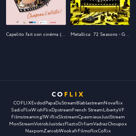
Capelito fait son cinéma (2023)
Metallica: 72 Seasons - Global Premiere (2023)
CO
FLIX
COFLIX
Evdod
PapaDuStream
Blablastream
Novaflix
SadisFlix
WishFlix
Dpstream
French Stream
LibertyVF
Filmstreaming1
Wiflix
Skstream
Cpasmieux
JustStream
MonStream
Votrob
Justdaz
Flazto
Difiam
Vadraz
Choupox
Naxpom
Zaniob
Wookafr
Filmoflix
Coflix