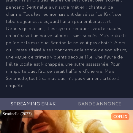
jaune. Mais hors des heures de service (et bien souvent
pendant), Sentinelle a un autre métier : chanteur de
charme. Tous les réunionnais ont dansé sur "Le Kiki", son
tube de jeunesse aujourd'hui un peu embarrassant.
Depuis quinze ans, il essaye de renouer avec le succès
en préparant un nouvel album… sans succès. Mais entre la
police et la musique, Sentinelle ne veut pas choisir. Alors
qu’il reste affairé à ses concerts et la sortie de son album,
une vague de crimes violents secoue l’île. Une figure de
l’élite locale est kidnappée, une autre assassinée. Pour
n’importe quel flic, ce serait l’affaire d’une vie. Mais
Sentinelle, tout à sa musique, n’a pas vraiment la tête à
enquêter.
STREAMING EN 4K
BANDE ANNONCE
Sentinelle (2023)
COFLIX