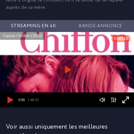
terre d’origine, le Limousin, où il va tenter de se réparer
auprès de sa mère...
STREAMING EN 4K
BANDE ANNONCE
Garçon Chiffon (2020)
COFLIX
0:00
1:48:33
Voir aussi uniquement les meilleures